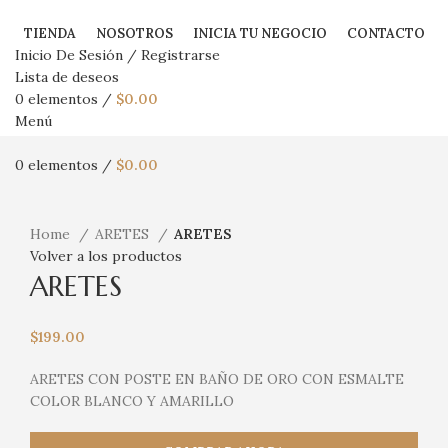
TIENDA
NOSOTROS
INICIA TU NEGOCIO
CONTACTO
Inicio De Sesión / Registrarse
Lista de deseos
0
elementos
/
$
0.00
Menú
0
elementos
/
$
0.00
Haga Click para agrandar
Home
ARETES
ARETES
Volver a los productos
ARETES
$
199.00
ARETES CON POSTE EN BAÑO DE ORO CON ESMALTE
COLOR BLANCO Y AMARILLO