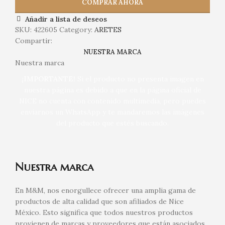
COMPRAR AHORA
Añadir a lista de deseos
SKU:
422605
Category:
ARETES
Compartir:
NUESTRA MARCA
Nuestra marca
¡IMPORTANTE!
Si el producto no presenta imagen en
nuestra página es debido a que en la página oficial de
NICE no cuenta con contenido multimedia, pero puedes
enviarnos un WhatsApp y te mandaremos las imágenes
del producto que estés buscando.
Nuestra marca
En M&M, nos enorgullece ofrecer una amplia gama de
productos de alta calidad que son afiliados de Nice
México. Esto significa que todos nuestros productos
provienen de marcas y proveedores que están asociados