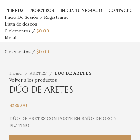
TIENDA
NOSOTROS
INICIA TU NEGOCIO
CONTACTO
Inicio De Sesión / Registrarse
Lista de deseos
0
elementos
/
$
0.00
Menú
0
elementos
/
$
0.00
Haga Click para agrandar
Home
ARETES
DÚO DE ARETES
Volver a los productos
DÚO DE ARETES
$
289.00
DÚO DE ARETES CON POSTE EN BAÑO DE ORO Y
PLATINO