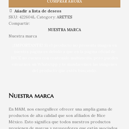
COMPRAR AHORA
Añadir a lista de deseos
SKU:
422604L
Category:
ARETES
Compartir:
NUESTRA MARCA
Nuestra marca
¡IMPORTANTE!
Si el producto no presenta imagen en
nuestra página es debido a que en la página oficial de
NICE no cuenta con contenido multimedia, pero puedes
enviarnos un WhatsApp y te mandaremos las imágenes
del producto que estés buscando.
Nuestra marca
En M&M, nos enorgullece ofrecer una amplia gama de
productos de alta calidad que son afiliados de Nice
México. Esto significa que todos nuestros productos
provienen de marcas y proveedores que están asociados