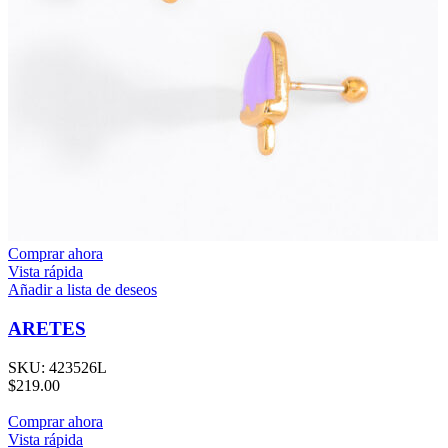
Comprar ahora
Vista rápida
Añadir a lista de deseos
ARETES
SKU:
423526L
$
219.00
Comprar ahora
Vista rápida