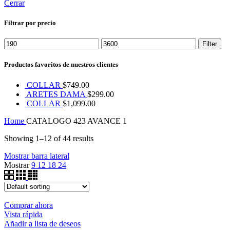
Cerrar
Filtrar por precio
Min
Max
Filter
price
price
Productos favoritos de nuestros clientes
COLLAR
$
749.00
ARETES DAMA
$
299.00
COLLAR
$
1,099.00
Home
CATALOGO 423 AVANCE 1
Showing 1–12 of 44 results
Mostrar barra lateral
Mostrar
9
12
18
24
Comprar ahora
Vista rápida
Añadir a lista de deseos