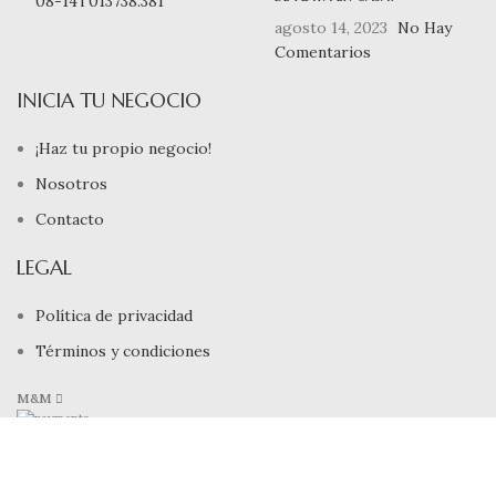
agosto 14, 2023
No Hay
Comentarios
INICIA TU NEGOCIO
¡Haz tu propio negocio!
Nosotros
Contacto
LEGAL
Política de privacidad
Términos y condiciones
M&M
Utilizamos cookies para mejorar su experiencia en nuestro sitio web. Al navegar por
este sitio web, acepta nuestro uso de cookies.
ACEPTAR