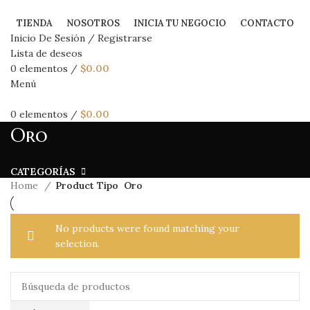
TIENDA
NOSOTROS
INICIA TU NEGOCIO
CONTACTO
Inicio De Sesión / Registrarse
Lista de deseos
0
elementos
/
$
0.00
Menú
0
elementos
/
$
0.00
Oro
CATEGORÍAS
Home
Product Tipo
Oro
No products were found matching your
selection.