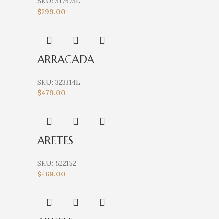
SKU:
317673L
$
299.00
ARRACADA
SKU:
323314L
$
479.00
ARETES
SKU:
522152
$
469.00