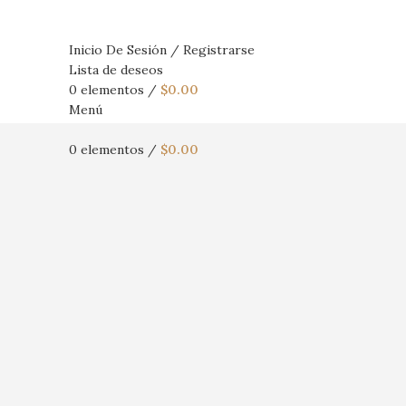
Inicio De Sesión / Registrarse
Lista de deseos
0
elementos
/
$
0.00
Menú
0
elementos
/
$
0.00
Haga Click para agrandar