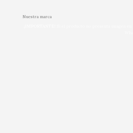
Nuestra marca
¡IMPORTANTE!
Si el producto no presenta imagen en n
Wha