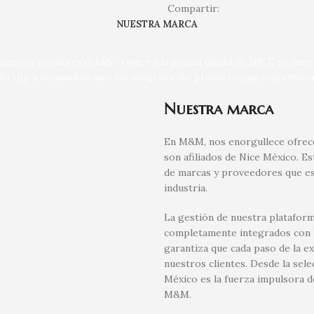
Compartir:
NUESTRA MARCA
uestra página es debido a que en la página oficial de NICE no cue
tsApp y te mandaremos las imágenes del producto que estés busca
Nuestra marca
En M&M, nos enorgullece ofrece
son afiliados de Nice México. E
de marcas y proveedores que es
industria.
La gestión de nuestra plataform
completamente integrados con la
garantiza que cada paso de la e
nuestros clientes. Desde la sel
México es la fuerza impulsora d
M&M.