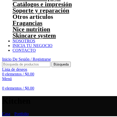
Catálogos e impresión
Soporte y reparación
Otros artículos
Fragancias
Nice nutrition
Skincare system
NOSOTROS
INICIA TU NEGOCIO
CONTACTO
Inicio De Sesión / Registrarse
Búsqueda
Lista de deseos
0
elementos
/
$
0.00
Menú
0
elementos
/
$
0.00
Kitchen
Casa
»
Portfolio