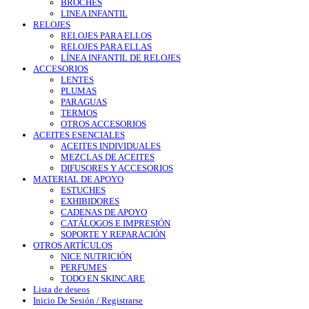
BROCHES
LINEA INFANTIL
RELOJES
RELOJES PARA ELLOS
RELOJES PARA ELLAS
LÍNEA INFANTIL DE RELOJES
ACCESORIOS
LENTES
PLUMAS
PARAGUAS
TERMOS
OTROS ACCESORIOS
ACEITES ESENCIALES
ACEITES INDIVIDUALES
MEZCLAS DE ACEITES
DIFUSORES Y ACCESORIOS
MATERIAL DE APOYO
ESTUCHES
EXHIBIDORES
CADENAS DE APOYO
CATÁLOGOS E IMPRESIÓN
SOPORTE Y REPARACIÓN
OTROS ARTÍCULOS
NICE NUTRICIÓN
PERFUMES
TODO EN SKINCARE
Lista de deseos
Inicio De Sesión / Registrarse