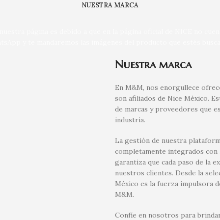
NUESTRA MARCA
uestra página es debido a que en la página oficial de NICE no cue
tsApp y te mandaremos las imágenes del producto que estés busca
Nuestra marca
En M&M, nos enorgullece ofrece
son afiliados de Nice México. E
de marcas y proveedores que es
industria.
La gestión de nuestra plataform
completamente integrados con la
garantiza que cada paso de la e
nuestros clientes. Desde la sel
México es la fuerza impulsora d
M&M.
Confíe en nosotros para brindar