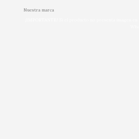
Nuestra marca
¡IMPORTANTE!
Si el producto no presenta imagen en n
Wha