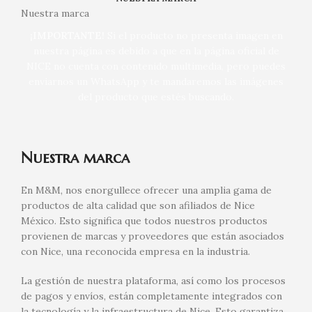
Nuestra marca
¡IMPORTANTE!
Si el producto no presenta imagen en
nuestra página es debido a que en la página oficial de
NICE no cuenta con contenido multimedia, pero puedes
enviarnos un WhatsApp y te mandaremos las imágenes
del producto que estés buscando.
Nuestra marca
En M&M, nos enorgullece ofrecer una amplia gama de
productos de alta calidad que son afiliados de Nice
México. Esto significa que todos nuestros productos
provienen de marcas y proveedores que están asociados
con Nice, una reconocida empresa en la industria.
La gestión de nuestra plataforma, así como los procesos
de pagos y envíos, están completamente integrados con
la tecnología y la infraestructura de Nice. Esto garantiza