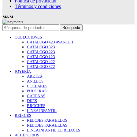
Política de privacidad
Términos y condiciones
M&M
Búsqueda
COLECCIONES
CATALOGO 423 AVANCE 1
CATALOGO 323
CATALOGO 223
CATALOGO 123
CATALOGO 422
CATALOGO 322
JOYERÍA
ARETES
ANILLOS
COLLARES
PULSERAS
CADENAS
DIJES
BROCHES
LINEA INFANTIL
RELOJES
RELOJES PARA ELLOS
RELOJES PARA ELLAS
LÍNEA INFANTIL DE RELOJES
ACCESORIOS