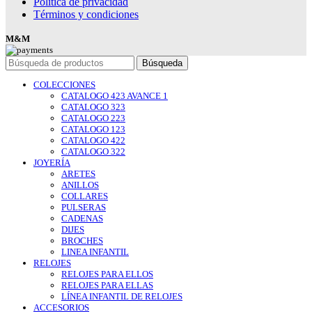
Política de privacidad
Términos y condiciones
M&M
Búsqueda
COLECCIONES
CATALOGO 423 AVANCE 1
CATALOGO 323
CATALOGO 223
CATALOGO 123
CATALOGO 422
CATALOGO 322
JOYERÍA
ARETES
ANILLOS
COLLARES
PULSERAS
CADENAS
DIJES
BROCHES
LINEA INFANTIL
RELOJES
RELOJES PARA ELLOS
RELOJES PARA ELLAS
LÍNEA INFANTIL DE RELOJES
ACCESORIOS