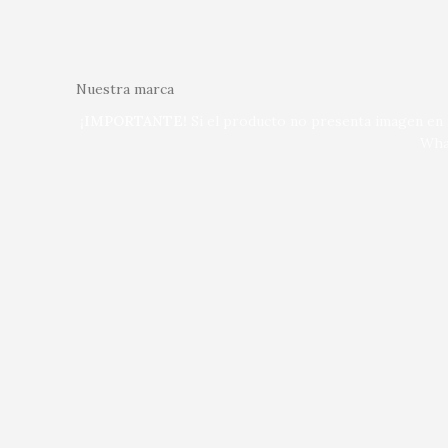
Nuestra marca
¡IMPORTANTE!
Si el producto no presenta imagen en n
Wha