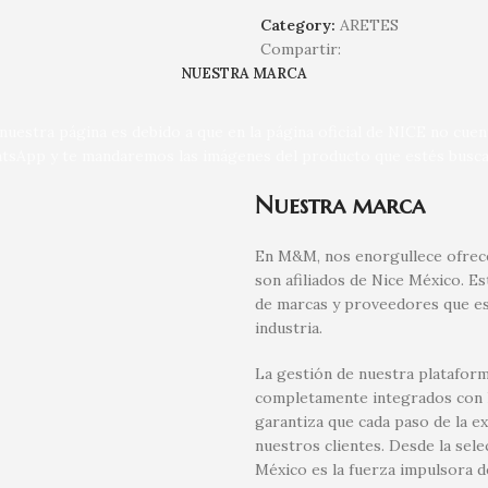
Category:
ARETES
Compartir:
NUESTRA MARCA
uestra página es debido a que en la página oficial de NICE no cue
tsApp y te mandaremos las imágenes del producto que estés busca
Nuestra marca
En M&M, nos enorgullece ofrece
son afiliados de Nice México. E
de marcas y proveedores que es
industria.
La gestión de nuestra plataform
completamente integrados con la
garantiza que cada paso de la e
nuestros clientes. Desde la sel
México es la fuerza impulsora d