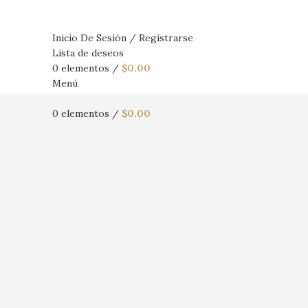
Inicio De Sesión / Registrarse
Lista de deseos
0
elementos
/
$
0.00
Menú
0
elementos
/
$
0.00
Haga Click para agrandar