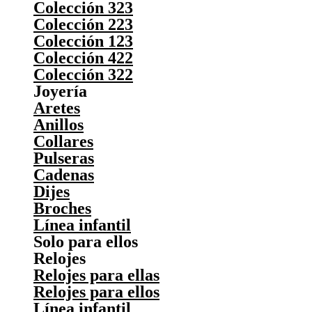
Colección 323
Colección 223
Colección 123
Colección 422
Colección 322
Joyería
Aretes
Anillos
Collares
Pulseras
Cadenas
Dijes
Broches
Línea infantil
Solo para ellos
Relojes
Relojes para ellas
Relojes para ellos
Línea infantil