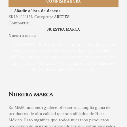
COMPRAR AHORA
Añadir a lista de deseos
SKU:
122215L
Category:
ARETES
Compartir:
NUESTRA MARCA
Nuestra marca
¡IMPORTANTE!
Si el producto no presenta imagen en
nuestra página es debido a que en la página oficial de
NICE no cuenta con contenido multimedia, pero puedes
enviarnos un WhatsApp y te mandaremos las imágenes
del producto que estés buscando.
Nuestra marca
En M&M, nos enorgullece ofrecer una amplia gama de
productos de alta calidad que son afiliados de Nice
México. Esto significa que todos nuestros productos
provienen de marcas y proveedores que están asociados