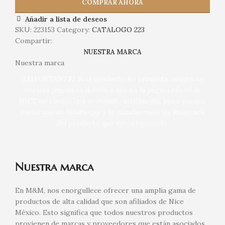
COMPRAR AHORA
Añadir a lista de deseos
SKU:
223153
Category:
CATALOGO 223
Compartir:
NUESTRA MARCA
Nuestra marca
¡IMPORTANTE!
Si el producto no presenta imagen en
nuestra página es debido a que en la página oficial de
NICE no cuenta con contenido multimedia, pero puedes
enviarnos un WhatsApp y te mandaremos las imágenes
del producto que estés buscando.
Nuestra marca
En M&M, nos enorgullece ofrecer una amplia gama de
productos de alta calidad que son afiliados de Nice
México. Esto significa que todos nuestros productos
provienen de marcas y proveedores que están asociados