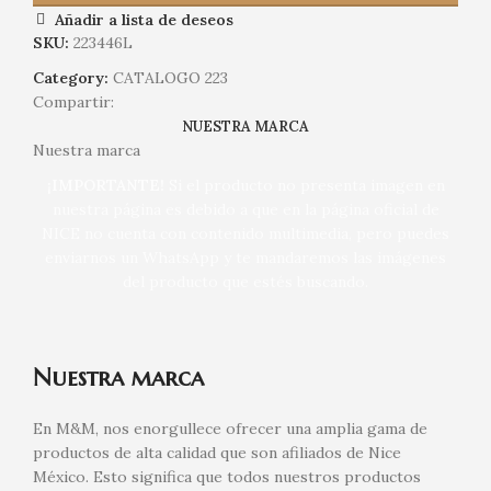
Añadir a lista de deseos
SKU:
223446L
Category:
CATALOGO 223
Compartir:
NUESTRA MARCA
Nuestra marca
¡IMPORTANTE!
Si el producto no presenta imagen en
nuestra página es debido a que en la página oficial de
NICE no cuenta con contenido multimedia, pero puedes
enviarnos un WhatsApp y te mandaremos las imágenes
del producto que estés buscando.
Nuestra marca
En M&M, nos enorgullece ofrecer una amplia gama de
productos de alta calidad que son afiliados de Nice
México. Esto significa que todos nuestros productos