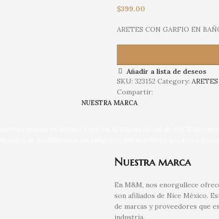
$
399.00
ARETES CON GARFIO EN BAÑ
Añadir a lista de deseos
SKU:
323152
Category:
ARETES
Compartir:
NUESTRA MARCA
uestra página es debido a que en la página oficial de NICE no cue
tsApp y te mandaremos las imágenes del producto que estés busca
Nuestra marca
En M&M, nos enorgullece ofrece
son afiliados de Nice México. E
de marcas y proveedores que es
industria.