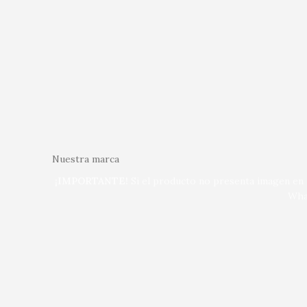
Nuestra marca
¡IMPORTANTE!
Si el producto no presenta imagen en n
Wha