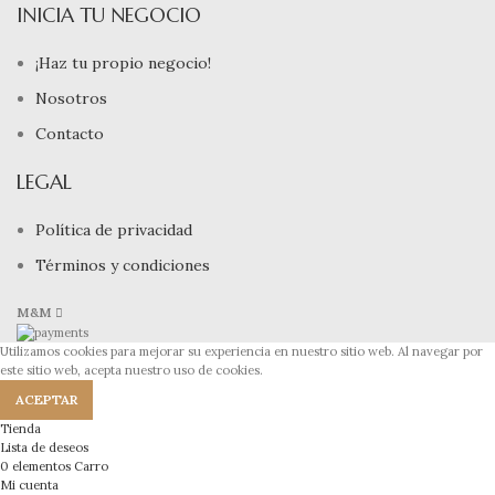
INICIA TU NEGOCIO
¡Haz tu propio negocio!
Nosotros
Contacto
LEGAL
Política de privacidad
Términos y condiciones
M&M
Utilizamos cookies para mejorar su experiencia en nuestro sitio web. Al navegar por
este sitio web, acepta nuestro uso de cookies.
ACEPTAR
Tienda
Lista de deseos
0
elementos
Carro
Mi cuenta