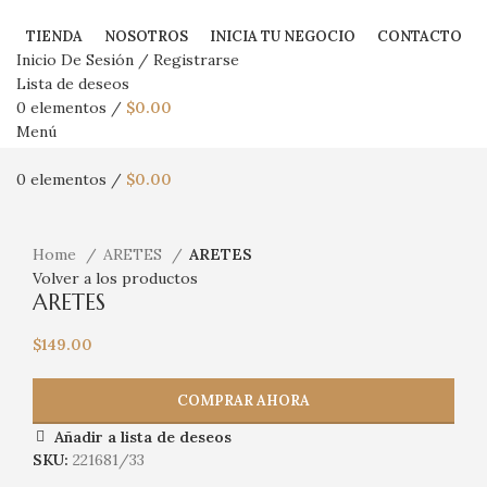
TIENDA
NOSOTROS
INICIA TU NEGOCIO
CONTACTO
Inicio De Sesión / Registrarse
Lista de deseos
0
elementos
/
$
0.00
Menú
0
elementos
/
$
0.00
Haga Click para agrandar
Home
ARETES
ARETES
Volver a los productos
ARETES
$
149.00
COMPRAR AHORA
Añadir a lista de deseos
SKU:
221681/33