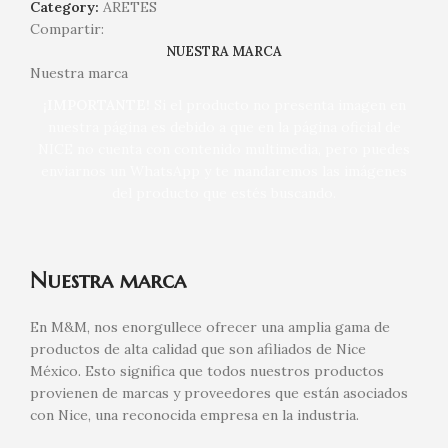
Category:
ARETES
Compartir:
NUESTRA MARCA
Nuestra marca
¡IMPORTANTE!
Si el producto no presenta imagen en
nuestra página es debido a que en la página oficial de
NICE no cuenta con contenido multimedia, pero puedes
enviarnos un WhatsApp y te mandaremos las imágenes
del producto que estés buscando.
Nuestra marca
En M&M, nos enorgullece ofrecer una amplia gama de
productos de alta calidad que son afiliados de Nice
México. Esto significa que todos nuestros productos
provienen de marcas y proveedores que están asociados
con Nice, una reconocida empresa en la industria.