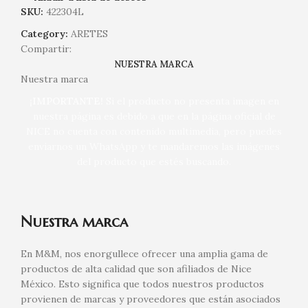
SKU:
422304L
Category:
ARETES
Compartir:
NUESTRA MARCA
Nuestra marca
¡IMPORTANTE!
Si el producto no presenta imagen en
nuestra página es debido a que en la página oficial de
NICE no cuenta con contenido multimedia, pero puedes
enviarnos un WhatsApp y te mandaremos las imágenes
del producto que estés buscando.
Nuestra marca
En M&M, nos enorgullece ofrecer una amplia gama de
productos de alta calidad que son afiliados de Nice
México. Esto significa que todos nuestros productos
provienen de marcas y proveedores que están asociados