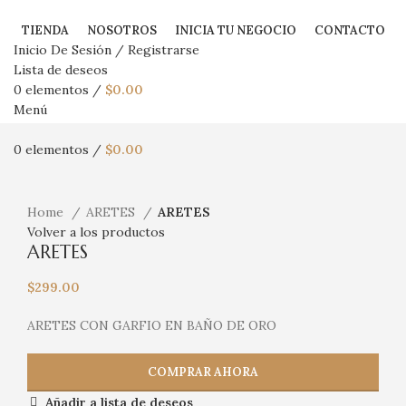
TIENDA
NOSOTROS
INICIA TU NEGOCIO
CONTACTO
Inicio De Sesión / Registrarse
Lista de deseos
0
elementos
/
$
0.00
Menú
0
elementos
/
$
0.00
Haga Click para agrandar
Home
ARETES
ARETES
Volver a los productos
ARETES
$
299.00
ARETES CON GARFIO EN BAÑO DE ORO
COMPRAR AHORA
Añadir a lista de deseos