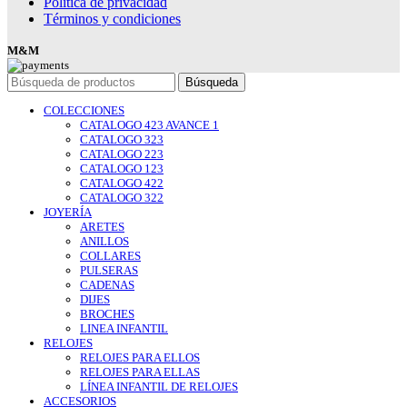
Política de privacidad
Términos y condiciones
M&M
Búsqueda
COLECCIONES
CATALOGO 423 AVANCE 1
CATALOGO 323
CATALOGO 223
CATALOGO 123
CATALOGO 422
CATALOGO 322
JOYERÍA
ARETES
ANILLOS
COLLARES
PULSERAS
CADENAS
DIJES
BROCHES
LINEA INFANTIL
RELOJES
RELOJES PARA ELLOS
RELOJES PARA ELLAS
LÍNEA INFANTIL DE RELOJES
ACCESORIOS