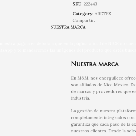
SKU:
222443
Category:
ARETES
Compartir:
NUESTRA MARCA
uestra página es debido a que en la página oficial de NICE no cue
tsApp y te mandaremos las imágenes del producto que estés busca
Nuestra marca
En M&M, nos enorgullece ofrece
son afiliados de Nice México. E
de marcas y proveedores que es
industria.
La gestión de nuestra plataform
completamente integrados con la
garantiza que cada paso de la e
nuestros clientes. Desde la sel