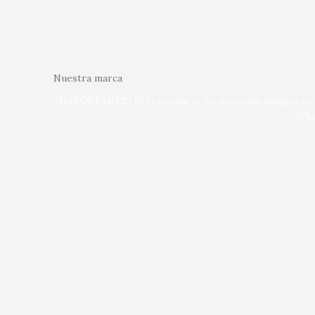
Nuestra marca
¡IMPORTANTE!
Si el producto no presenta imagen en n
Wha