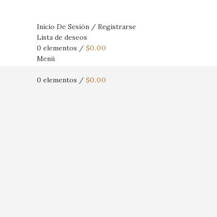
Inicio De Sesión / Registrarse
Lista de deseos
0
elementos
/
$
0.00
Menú
0
elementos
/
$
0.00
Haga Click para agrandar