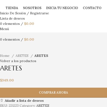
TIENDA
NOSOTROS
INICIA TU NEGOCIO
CONTACTO
Inicio De Sesión / Registrarse
Lista de deseos
0
elementos
/
$
0.00
Menú
0
elementos
/
$
0.00
Haga Click para agrandar
Home
ARETES
ARETES
Volver a los productos
ARETES
$
349.00
COMPRAR AHORA
Añadir a lista de deseos
SKU:
221223
Category:
ARETES