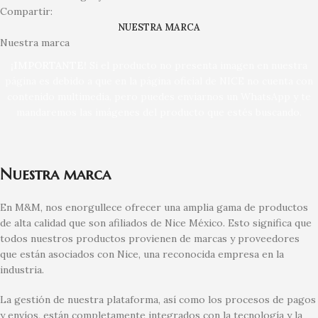
Compartir:
NUESTRA MARCA
Nuestra marca
¡IMPORTANTE!
Si el producto no presenta imagen en nuestra
página es debido a que en la página oficial de NICE no cuenta con
contenido multimedia, pero puedes enviarnos un WhatsApp y te
mandaremos las imágenes del producto que estés buscando.
Nuestra marca
En M&M, nos enorgullece ofrecer una amplia gama de productos
de alta calidad que son afiliados de Nice México. Esto significa que
todos nuestros productos provienen de marcas y proveedores
que están asociados con Nice, una reconocida empresa en la
industria.
La gestión de nuestra plataforma, así como los procesos de pagos
y envíos, están completamente integrados con la tecnología y la