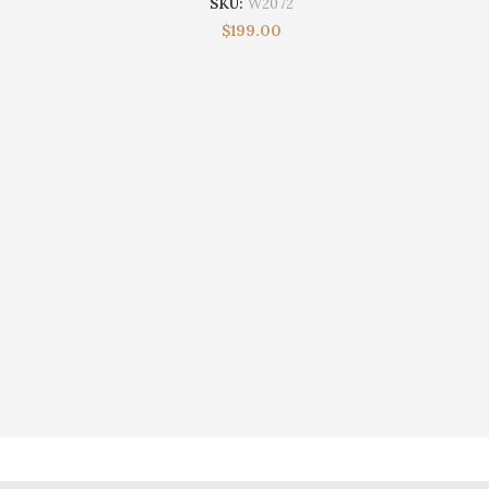
SKU:
W2072
$
199.00