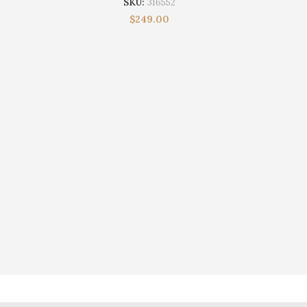
SKU:
316552
$
249.00