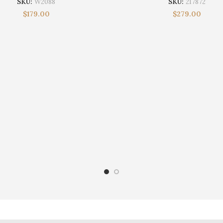
SKU:
W2088
SKU:
217872
$
179.00
$
279.00