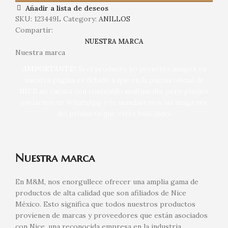
Añadir a lista de deseos
SKU:
123449L
Category:
ANILLOS
Compartir:
NUESTRA MARCA
Nuestra marca
¡IMPORTANTE!
Si el producto no presenta imagen en
nuestra página es debido a que en la página oficial de
NICE no cuenta con contenido multimedia, pero puedes
enviarnos un WhatsApp y te mandaremos las imágenes
del producto que estés buscando.
Nuestra marca
En M&M, nos enorgullece ofrecer una amplia gama de
productos de alta calidad que son afiliados de Nice
México. Esto significa que todos nuestros productos
provienen de marcas y proveedores que están asociados
con Nice, una reconocida empresa en la industria.