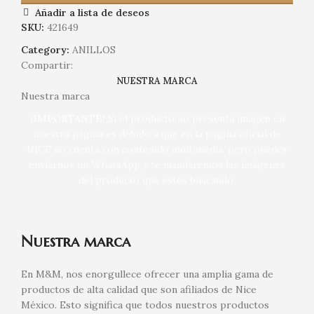
Añadir a lista de deseos
SKU:
421649
Category:
ANILLOS
Compartir:
NUESTRA MARCA
Nuestra marca
¡IMPORTANTE!
Si el producto no presenta imagen en
nuestra página es debido a que en la página oficial de
NICE no cuenta con contenido multimedia, pero puedes
enviarnos un WhatsApp y te mandaremos las imágenes
del producto que estés buscando.
Nuestra marca
En M&M, nos enorgullece ofrecer una amplia gama de
productos de alta calidad que son afiliados de Nice
México. Esto significa que todos nuestros productos