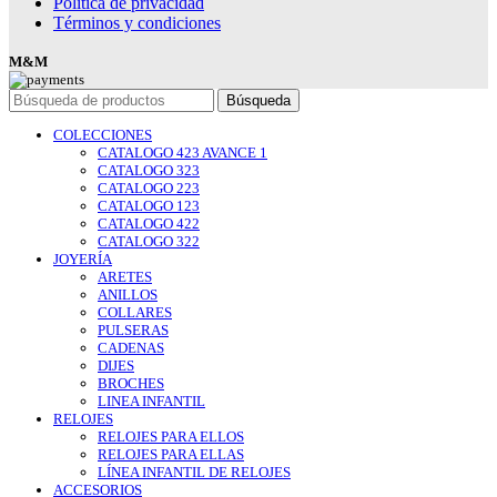
Política de privacidad
Términos y condiciones
M&M
Búsqueda
COLECCIONES
CATALOGO 423 AVANCE 1
CATALOGO 323
CATALOGO 223
CATALOGO 123
CATALOGO 422
CATALOGO 322
JOYERÍA
ARETES
ANILLOS
COLLARES
PULSERAS
CADENAS
DIJES
BROCHES
LINEA INFANTIL
RELOJES
RELOJES PARA ELLOS
RELOJES PARA ELLAS
LÍNEA INFANTIL DE RELOJES
ACCESORIOS