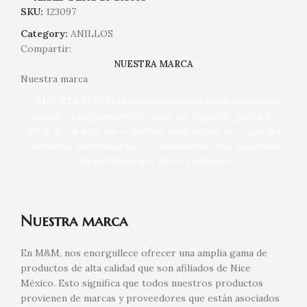
SKU:
123097
Category:
ANILLOS
Compartir:
NUESTRA MARCA
Nuestra marca
¡IMPORTANTE!
Si el producto no presenta imagen en
nuestra página es debido a que en la página oficial de
NICE no cuenta con contenido multimedia, pero puedes
enviarnos un WhatsApp y te mandaremos las imágenes
del producto que estés buscando.
Nuestra marca
En M&M, nos enorgullece ofrecer una amplia gama de
productos de alta calidad que son afiliados de Nice
México. Esto significa que todos nuestros productos
provienen de marcas y proveedores que están asociados