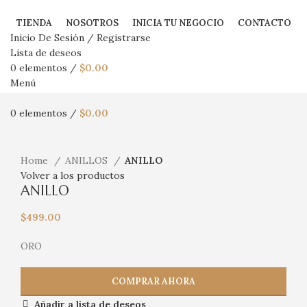
TIENDA
NOSOTROS
INICIA TU NEGOCIO
CONTACTO
Inicio De Sesión / Registrarse
Lista de deseos
0
elementos
/
$
0.00
Menú
0
elementos
/
$
0.00
Haga Click para agrandar
Home
ANILLOS
ANILLO
Volver a los productos
ANILLO
$
499.00
ORO
COMPRAR AHORA
Añadir a lista de deseos