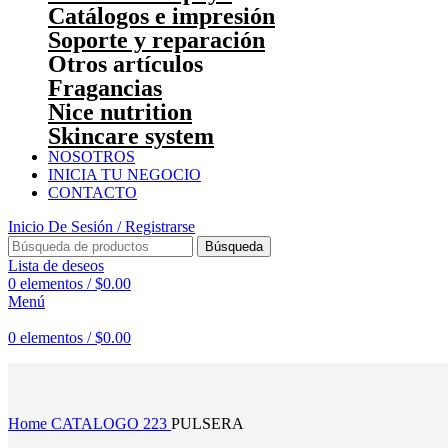
Catálogos e impresión
Soporte y reparación
Otros artículos
Fragancias
Nice nutrition
Skincare system
NOSOTROS
INICIA TU NEGOCIO
CONTACTO
Inicio De Sesión / Registrarse
Búsqueda
Lista de deseos
0
elementos
/
$
0.00
Menú
0
elementos
/
$
0.00
Haga Click para agrandar
Home
CATALOGO 223
PULSERA