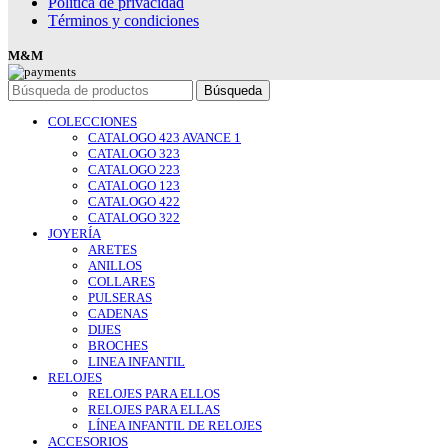
Política de privacidad
Términos y condiciones
M&M
Búsqueda
COLECCIONES
CATALOGO 423 AVANCE 1
CATALOGO 323
CATALOGO 223
CATALOGO 123
CATALOGO 422
CATALOGO 322
JOYERÍA
ARETES
ANILLOS
COLLARES
PULSERAS
CADENAS
DIJES
BROCHES
LINEA INFANTIL
RELOJES
RELOJES PARA ELLOS
RELOJES PARA ELLAS
LÍNEA INFANTIL DE RELOJES
ACCESORIOS