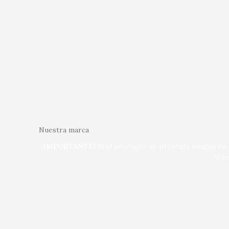
Nuestra marca
¡IMPORTANTE!
Si el producto no presenta imagen en n
Wha