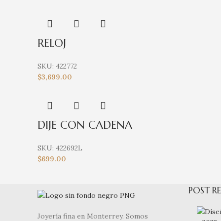
RELOJ
SKU:
422772
$
3,699.00
DIJE CON CADENA
SKU:
422692L
$
699.00
POST RE
Joyería fina en Monterrey. Somos