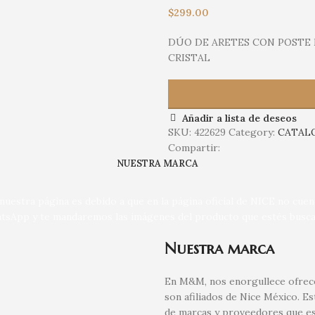
$
299.00
DÚO DE ARETES CON POSTE 
CRISTAL
Añadir a lista de deseos
SKU:
422629
Category:
CATALO
Compartir:
NUESTRA MARCA
uestra página es debido a que en la página oficial de NICE no cue
tsApp y te mandaremos las imágenes del producto que estés busca
Nuestra marca
En M&M, nos enorgullece ofrece
son afiliados de Nice México. E
de marcas y proveedores que es