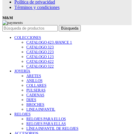
Política de privacidad
Términos y condiciones
M&M
Búsqueda
COLECCIONES
CATALOGO 423 AVANCE 1
CATALOGO 323
CATALOGO 223
CATALOGO 123
CATALOGO 422
CATALOGO 322
JOYERÍA
ARETES
ANILLOS
COLLARES
PULSERAS
CADENAS
DIJES
BROCHES
LINEA INFANTIL
RELOJES
RELOJES PARA ELLOS
RELOJES PARA ELLAS
LÍNEA INFANTIL DE RELOJES
ACCESORIOS