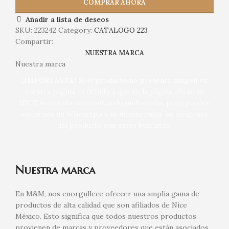
COMPRAR AHORA
Añadir a lista de deseos
SKU:
223242
Category:
CATALOGO 223
Compartir:
NUESTRA MARCA
Nuestra marca
¡IMPORTANTE!
Si el producto no presenta imagen en
nuestra página es debido a que en la página oficial de
NICE no cuenta con contenido multimedia, pero puedes
enviarnos un WhatsApp y te mandaremos las imágenes
del producto que estés buscando.
Nuestra marca
En M&M, nos enorgullece ofrecer una amplia gama de
productos de alta calidad que son afiliados de Nice
México. Esto significa que todos nuestros productos
provienen de marcas y proveedores que están asociados