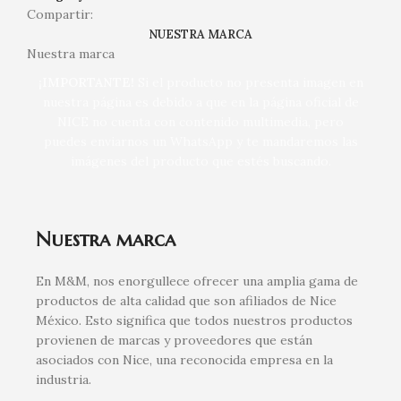
Compartir:
NUESTRA MARCA
Nuestra marca
¡IMPORTANTE!
Si el producto no presenta imagen en
nuestra página es debido a que en la página oficial de
NICE no cuenta con contenido multimedia, pero
puedes enviarnos un WhatsApp y te mandaremos las
imágenes del producto que estés buscando.
Nuestra marca
En M&M, nos enorgullece ofrecer una amplia gama de
productos de alta calidad que son afiliados de Nice
México. Esto significa que todos nuestros productos
provienen de marcas y proveedores que están
asociados con Nice, una reconocida empresa en la
industria.