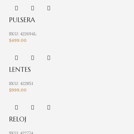
PULSERA
SKU:
422694L
$
499.00
LENTES
SKU:
422851
$
999.00
RELOJ
SKU:
422774