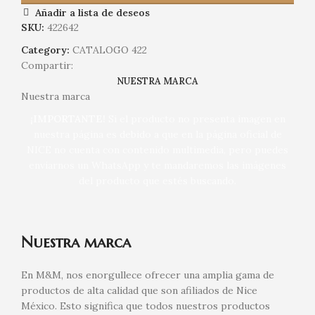
Añadir a lista de deseos
SKU:
422642
Category:
CATALOGO 422
Compartir:
NUESTRA MARCA
Nuestra marca
¡IMPORTANTE!
Si el producto no presenta imagen en
nuestra página es debido a que en la página oficial de
NICE no cuenta con contenido multimedia, pero puedes
enviarnos un WhatsApp y te mandaremos las imágenes
del producto que estés buscando.
Nuestra marca
En M&M, nos enorgullece ofrecer una amplia gama de
productos de alta calidad que son afiliados de Nice
México. Esto significa que todos nuestros productos