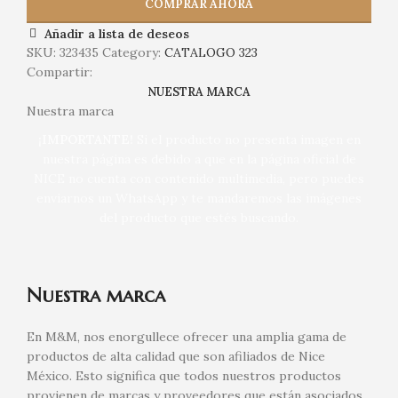
COMPRAR AHORA
Añadir a lista de deseos
SKU:
323435
Category:
CATALOGO 323
Compartir:
NUESTRA MARCA
Nuestra marca
¡IMPORTANTE!
Si el producto no presenta imagen en
nuestra página es debido a que en la página oficial de
NICE no cuenta con contenido multimedia, pero puedes
enviarnos un WhatsApp y te mandaremos las imágenes
del producto que estés buscando.
Nuestra marca
En M&M, nos enorgullece ofrecer una amplia gama de
productos de alta calidad que son afiliados de Nice
México. Esto significa que todos nuestros productos
provienen de marcas y proveedores que están asociados