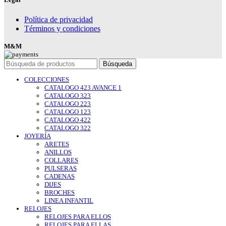
Política de privacidad
Términos y condiciones
M&M
Búsqueda
COLECCIONES
CATALOGO 423 AVANCE 1
CATALOGO 323
CATALOGO 223
CATALOGO 123
CATALOGO 422
CATALOGO 322
JOYERÍA
ARETES
ANILLOS
COLLARES
PULSERAS
CADENAS
DIJES
BROCHES
LINEA INFANTIL
RELOJES
RELOJES PARA ELLOS
RELOJES PARA ELLAS