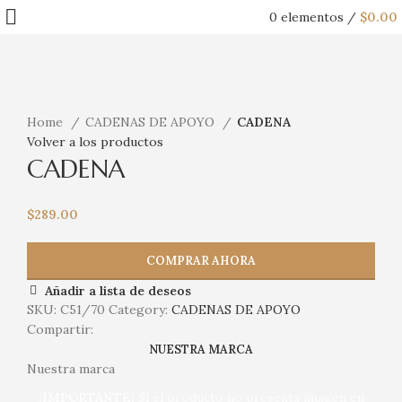
0
elementos
/
$
0.00
Haga Click para agrandar
Home
CADENAS DE APOYO
CADENA
Volver a los productos
CADENA
$
289.00
COMPRAR AHORA
Añadir a lista de deseos
SKU:
C51/70
Category:
CADENAS DE APOYO
Compartir:
NUESTRA MARCA
Nuestra marca
¡IMPORTANTE!
Si el producto no presenta imagen en