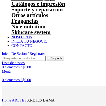
Catálogos e impresión
Soporte y reparación
Otros artículos
Fragancias
Nice nutrition
Skincare system
NOSOTROS
INICIA TU NEGOCIO
CONTACTO
Inicio De Sesión / Registrarse
Búsqueda
Lista de deseos
0
elementos
/
$
0.00
Menú
0
elementos
/
$
0.00
Haga Click para agrandar
Home
ARETES
ARETES DAMA