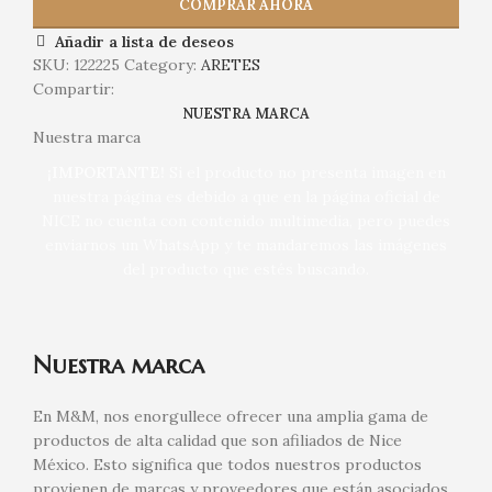
COMPRAR AHORA
Añadir a lista de deseos
SKU:
122225
Category:
ARETES
Compartir:
NUESTRA MARCA
Nuestra marca
¡IMPORTANTE!
Si el producto no presenta imagen en
nuestra página es debido a que en la página oficial de
NICE no cuenta con contenido multimedia, pero puedes
enviarnos un WhatsApp y te mandaremos las imágenes
del producto que estés buscando.
Nuestra marca
En M&M, nos enorgullece ofrecer una amplia gama de
productos de alta calidad que son afiliados de Nice
México. Esto significa que todos nuestros productos
provienen de marcas y proveedores que están asociados