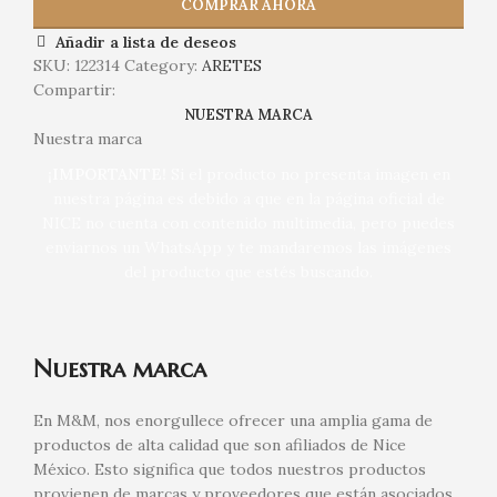
COMPRAR AHORA
Añadir a lista de deseos
SKU:
122314
Category:
ARETES
Compartir:
NUESTRA MARCA
Nuestra marca
¡IMPORTANTE!
Si el producto no presenta imagen en
nuestra página es debido a que en la página oficial de
NICE no cuenta con contenido multimedia, pero puedes
enviarnos un WhatsApp y te mandaremos las imágenes
del producto que estés buscando.
Nuestra marca
En M&M, nos enorgullece ofrecer una amplia gama de
productos de alta calidad que son afiliados de Nice
México. Esto significa que todos nuestros productos
provienen de marcas y proveedores que están asociados