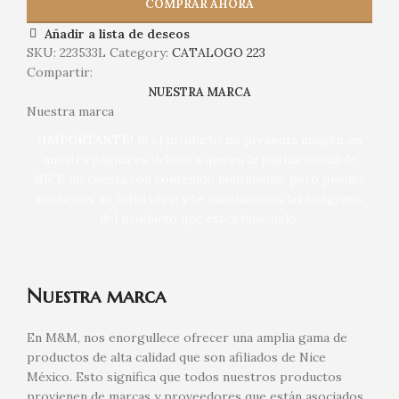
COMPRAR AHORA
Añadir a lista de deseos
SKU:
223533L
Category:
CATALOGO 223
Compartir:
NUESTRA MARCA
Nuestra marca
¡IMPORTANTE!
Si el producto no presenta imagen en
nuestra página es debido a que en la página oficial de
NICE no cuenta con contenido multimedia, pero puedes
enviarnos un WhatsApp y te mandaremos las imágenes
del producto que estés buscando.
Nuestra marca
En M&M, nos enorgullece ofrecer una amplia gama de
productos de alta calidad que son afiliados de Nice
México. Esto significa que todos nuestros productos
provienen de marcas y proveedores que están asociados