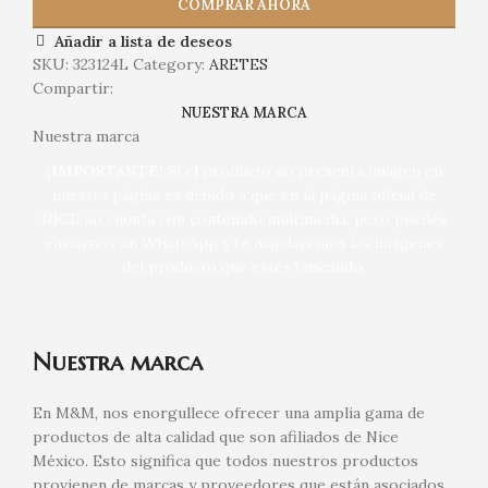
COMPRAR AHORA
Añadir a lista de deseos
SKU:
323124L
Category:
ARETES
Compartir:
NUESTRA MARCA
Nuestra marca
¡IMPORTANTE!
Si el producto no presenta imagen en
nuestra página es debido a que en la página oficial de
NICE no cuenta con contenido multimedia, pero puedes
enviarnos un WhatsApp y te mandaremos las imágenes
del producto que estés buscando.
Nuestra marca
En M&M, nos enorgullece ofrecer una amplia gama de
productos de alta calidad que son afiliados de Nice
México. Esto significa que todos nuestros productos
provienen de marcas y proveedores que están asociados