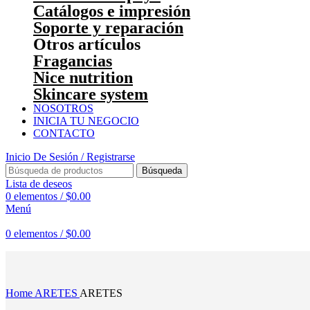
Catálogos e impresión
Soporte y reparación
Otros artículos
Fragancias
Nice nutrition
Skincare system
NOSOTROS
INICIA TU NEGOCIO
CONTACTO
Inicio De Sesión / Registrarse
Búsqueda
Lista de deseos
0
elementos
/
$
0.00
Menú
0
elementos
/
$
0.00
Haga Click para agrandar
Home
ARETES
ARETES