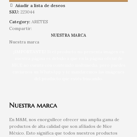
Añadir a lista de deseos
SKU:
223044
Category:
ARETES
Compartir:
NUESTRA MARCA
Nuestra marca
¡IMPORTANTE!
Si el producto no presenta imagen en
nuestra página es debido a que en la página oficial de
NICE no cuenta con contenido multimedia, pero puedes
enviarnos un WhatsApp y te mandaremos las imágenes
del producto que estés buscando.
Nuestra marca
En M&M, nos enorgullece ofrecer una amplia gama de
productos de alta calidad que son afiliados de Nice
México. Esto significa que todos nuestros productos