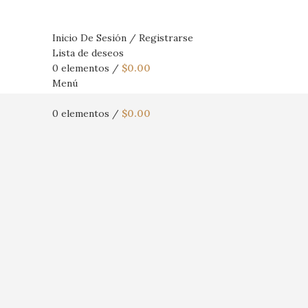
Inicio De Sesión / Registrarse
Lista de deseos
0
elementos
/
$
0.00
Menú
0
elementos
/
$
0.00
Haga Click para agrandar