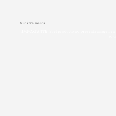
Nuestra marca
¡IMPORTANTE!
Si el producto no presenta imagen en n
Wha