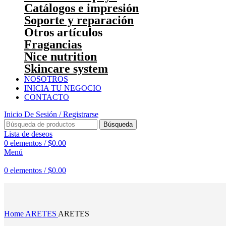
Catálogos e impresión
Soporte y reparación
Otros artículos
Fragancias
Nice nutrition
Skincare system
NOSOTROS
INICIA TU NEGOCIO
CONTACTO
Inicio De Sesión / Registrarse
Búsqueda
Lista de deseos
0
elementos
/
$
0.00
Menú
0
elementos
/
$
0.00
Haga Click para agrandar
Home
ARETES
ARETES