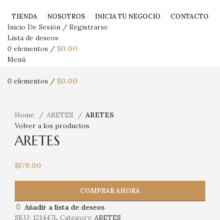
TIENDA
NOSOTROS
INICIA TU NEGOCIO
CONTACTO
Inicio De Sesión / Registrarse
Lista de deseos
0
elementos
/
$
0.00
Menú
0
elementos
/
$
0.00
Haga Click para agrandar
Home
ARETES
ARETES
Volver a los productos
ARETES
$
179.00
COMPRAR AHORA
Añadir a lista de deseos
SKU:
121447L
Category:
ARETES