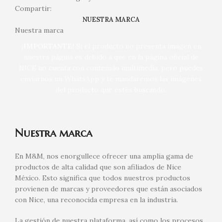
Compartir:
NUESTRA MARCA
Nuestra marca
¡IMPORTANTE!
Si el producto no presenta imagen en
nuestra página es debido a que en la página oficial de
NICE no cuenta con contenido multimedia, pero puedes
enviarnos un WhatsApp y te mandaremos las imágenes
del producto que estés buscando.
Nuestra marca
En M&M, nos enorgullece ofrecer una amplia gama de
productos de alta calidad que son afiliados de Nice
México. Esto significa que todos nuestros productos
provienen de marcas y proveedores que están asociados
con Nice, una reconocida empresa en la industria.
La gestión de nuestra plataforma, así como los procesos