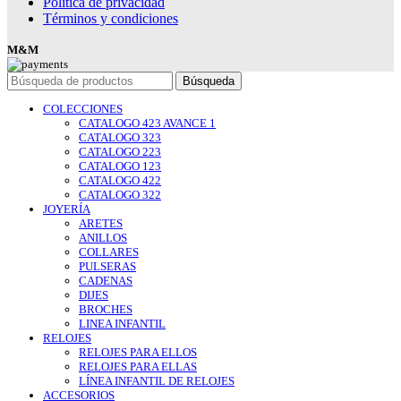
Política de privacidad
Términos y condiciones
M&M
Búsqueda
COLECCIONES
CATALOGO 423 AVANCE 1
CATALOGO 323
CATALOGO 223
CATALOGO 123
CATALOGO 422
CATALOGO 322
JOYERÍA
ARETES
ANILLOS
COLLARES
PULSERAS
CADENAS
DIJES
BROCHES
LINEA INFANTIL
RELOJES
RELOJES PARA ELLOS
RELOJES PARA ELLAS
LÍNEA INFANTIL DE RELOJES
ACCESORIOS