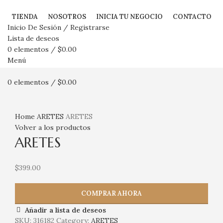
TIENDA
NOSOTROS
INICIA TU NEGOCIO
CONTACTO
Inicio De Sesión / Registrarse
Lista de deseos
0
elementos
/
$
0.00
Menú
0
elementos
/
$
0.00
Haga Click para agrandar
Home
ARETES
ARETES
Volver a los productos
ARETES
$
399.00
COMPRAR AHORA
Añadir a lista de deseos
SKU:
316182
Category:
ARETES