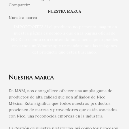
Compartir:
NUESTRA MARCA
Nuestra marca
¡IMPORTANTE!
Si el producto no presenta imagen en
nuestra página es debido a que en la página oficial de
NICE no cuenta con contenido multimedia, pero puedes
enviarnos un WhatsApp y te mandaremos las imágenes
del producto que estés buscando.
Nuestra marca
En M&M, nos enorgullece ofrecer una amplia gama de
productos de alta calidad que son afiliados de Nice
México. Esto significa que todos nuestros productos
provienen de marcas y proveedores que están asociados
con Nice, una reconocida empresa en la industria.
La gestión de nuestra plataforma, así como los procesos